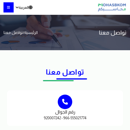
العربية
تواصل معنا
الرئيسية
/
تواصل معنا
تواصل معنا
رقم الجوال
966-555021774 - 920007242