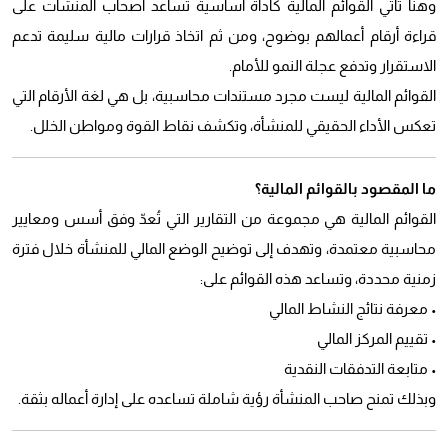
وهنا تأتي القوائم المالية كأداة أساسية تساعد أصحاب المنشآت على
قراءة أرقام أعمالهم بوضوح، ومن ثم اتخاذ قرارات مالية سليمة تدعم
الاستقرار وتدفع عجلة النمو للأمام.
القوائم المالية ليست مجرد مستندات محاسبية، بل هي لغة الأرقام التي
تعكس الأداء الحقيقي للمنشأة، وتكشف نقاط القوة ومواطن الخلل.
ما المقصود بالقوائم المالية؟
القوائم المالية هي مجموعة من التقارير التي تُعدّ وفق أسس ومعايير
محاسبية معتمدة، وتهدف إلى توضيح الوضع المالي للمنشأة خلال فترة
زمنية محددة، وتساعد هذه القوائم على:
• معرفة نتائج النشاط المالي
• تقييم المركز المالي
• متابعة التدفقات النقدية
وبذلك تمنح صاحب المنشأة رؤية شاملة تساعده على إدارة أعماله بثقة.